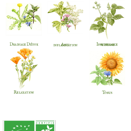
Drainage Détox
Insuffisance veineuse
Anti inflammation
Relaxation
Tonus