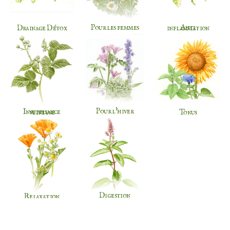
Pour les femmes
Drainage Détox
Anti inflammation
Pour l'hiver
Insuffisance veineuse
Tonus
Digestion
Relaxation